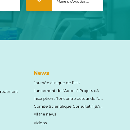
Make a donation...
News
Journée clinique de l’IHU
Lancement de l’Appel à Projets « Amorçage » 2026 !
 treatment
Inscription : Rencontre autour de l’auto-immunité le samedi 13 juin 2026
Comité Scientifique Consultatif (SAB) annuel
All the news
Videos