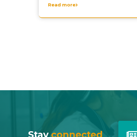
Read more
Stay
connected