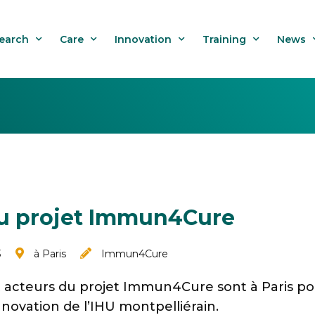
earch
Care
Innovation
Training
News
u projet Immun4Cure
3
à Paris
Immun4Cure
t acteurs du projet Immun4Cure sont à Paris p
innovation de l’IHU montpelliérain.