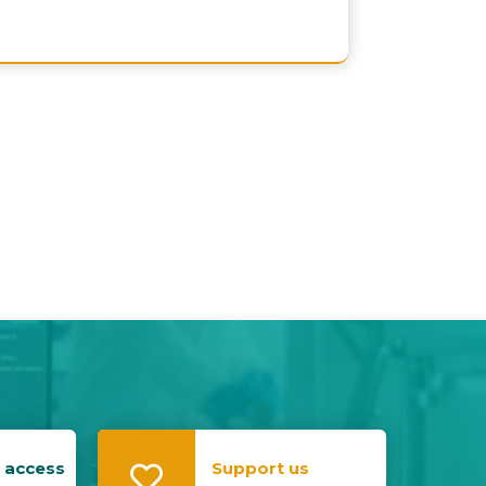
 access
Support us