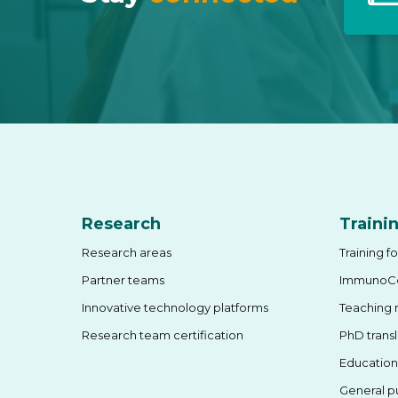
Research
Traini
Research areas
Training f
Partner teams
ImmunoCe
Innovative technology platforms
Teaching
Research team certification
PhD trans
Education
General p