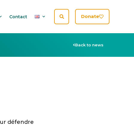
Donate
Contact
Back to news
our défendre