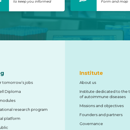
to keep you informed
Form and map
ng
Institute
or tomorrow’s jobs
About us
ll Diploma
Institute dedicated to the
of autoimmune diseases
 modules
Missions and objectives
lational research program
Founders and partners
al platform
Governance
ublic