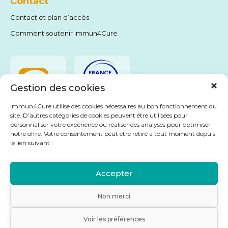
Contact
Contact et plan d’accès
Comment soutenir Immun4Cure
Gestion des cookies
Immun4Cure utilise des cookies nécessaires au bon fonctionnement du
site. D’autres catégories de cookies peuvent être utilisées pour
personnaliser votre expérience ou réaliser des analyses pour optimiser
Livret Immu4Cure
notre offre. Votre consentement peut être retiré à tout moment depuis
le lien suivant :
Accepter
Non merci
©
Immun4Cure
- IHU Montpellier dédié au traitement des maladies
auto-immunes
Voir les préférences
Mentions légales
Politique de confidentialité
Plan du site