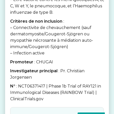
C, W et Y, le pneumocoque, et l’Haemophilus
influenzae de type B.
Critères de non inclusion
:
– Connectivite de chevauchement (sauf
dermatomyosite/Gougerot-Sjögren ou
myopathie nécrosante à médiation auto-
immune/Gougerot-Sjögren)
– Infection active
Promoteur
: CHUGAI
Investigateur principal
: Pr. Christian
Jorgensen
N°
: NCT06371417 | Phase 1b Trial of RAY121 in
Immunological Diseases (RAINBOW Trial) |
ClinicalTrials.gov