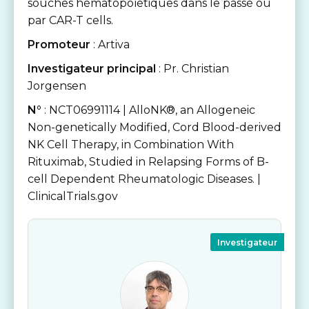
souches hématopoïétiques dans le passé ou
par CAR-T cells.
Promoteur
: Artiva
Investigateur principal
: Pr. Christian
Jorgensen
N°
: NCT06991114 | AlloNK®, an Allogeneic
Non-genetically Modified, Cord Blood-derived
NK Cell Therapy, in Combination With
Rituximab, Studied in Relapsing Forms of B-
cell Dependent Rheumatologic Diseases. |
ClinicalTrials.gov
Investigateur