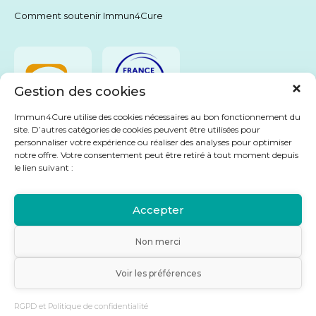
Comment soutenir Immun4Cure
Gestion des cookies
Immun4Cure utilise des cookies nécessaires au bon fonctionnement du
site. D’autres catégories de cookies peuvent être utilisées pour
personnaliser votre expérience ou réaliser des analyses pour optimiser
Livret Immu4Cure
notre offre. Votre consentement peut être retiré à tout moment depuis
le lien suivant :
Accepter
Non merci
©
Immun4Cure
- IHU Montpellier dédié au traitement des maladies
auto-immunes
Voir les préférences
Mentions légales
Politique de confidentialité
Plan du site
Crédits
Création
Caconcept
RGPD et Politique de confidentialité