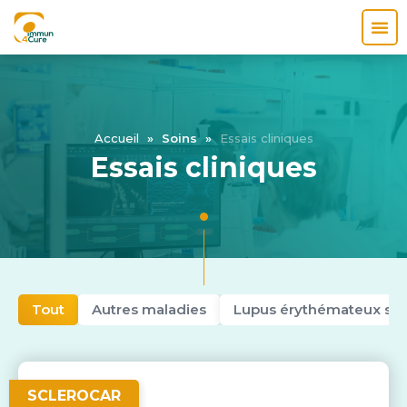
Accueil
»
Soins
»
Essais cliniques
Essais cliniques
Tout
Autres maladies
Lupus érythémateux sy
SCLEROCAR