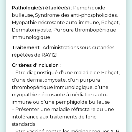
Pathologie(s) étudiée(s)
: Pemphigoïde
bulleuse, Syndrome des anti-phospholipides,
Myopathie nécrosante auto-immune, Behçet,
Dermatomyosite, Purpura thrombopénique
immunologique
Traitement
: Administrations sous-cutanées
répétées de RAY121
Critères d’inclusion
:
– Être diagnostiqué d’une maladie de Behçet,
d’une dermatomyosite, d’un purpura
thrombopénique immunologique, d’une
myopathie nécrosante à médiation auto-
immune ou d’une pemphigoïde bulleuse
– Présenter une maladie réfractaire ou une
intolérance aux traitements de fond
standards
– Être vacciné contre les méningocoques A, B,