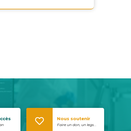
accès
Nous soutenir
lan
Faire un don, un legs...